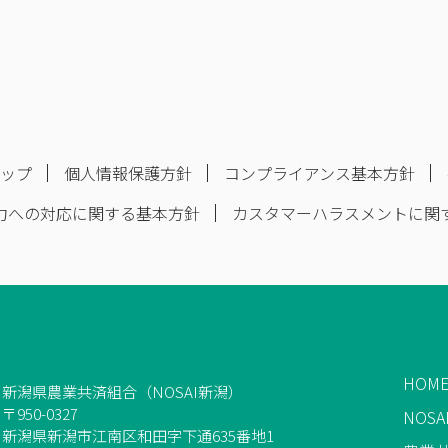
マップ
個人情報保護方針
コンプライアンス基本方針
力への対応に関する基本方針
カスタマーハラスメントに関
HOM
新潟県農業共済組合（NOSAI新潟）
〒950-0327
NOS
新潟県新潟市江南区和田字下通635番地1