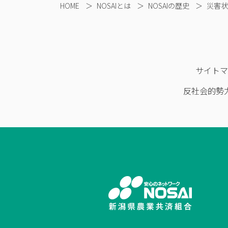
HOME
＞
NOSAIとは
＞
NOSAIの歴史
＞
災害状
サイト
反社会的勢