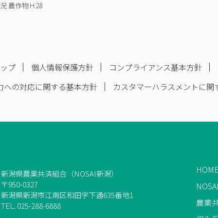
況 農作物Ｈ28
マップ
個人情報保護方針
コンプライアンス基本方針
力への対応に関する基本方針
カスタマーハラスメントに関
HOM
新潟県農業共済組合（NOSAI新潟）
〒950-0327
NOS
新潟県新潟市江南区和田字下通635番地1
農業
TEL. 025-288-6888