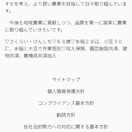
すかを考え、より良い農業を目指して日々取り組んでいま
す。
今後も地域農業に貢献しつつ、品質を第一に誠実に農業
に取り組んでいきたいです。
▽さくらい・けんしち▽６８歳▽水稲２９㌶、小豆３０
㌃、水稲と大豆で作業受託▽収入保険、園芸施設共済、建
物共済、農機具共済加入
サイトマップ
個人情報保護方針
コンプライアンス基本方針
勧誘方針
反社会的勢力への対応に関する基本方針