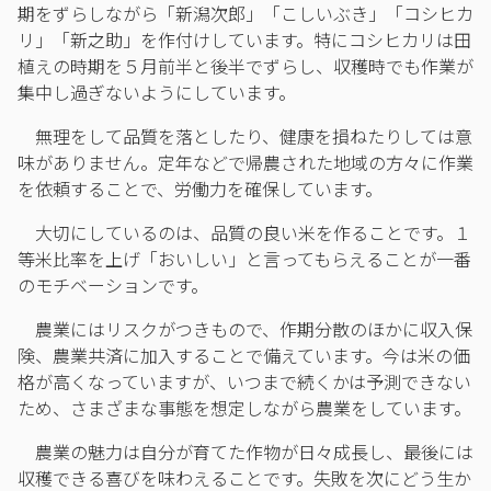
期をずらしながら「新潟次郎」「こしいぶき」「コシヒカ
リ」「新之助」を作付けしています。特にコシヒカリは田
植えの時期を５月前半と後半でずらし、収穫時でも作業が
集中し過ぎないようにしています。
無理をして品質を落としたり、健康を損ねたりしては意
味がありません。定年などで帰農された地域の方々に作業
を依頼することで、労働力を確保しています。
大切にしているのは、品質の良い米を作ることです。１
等米比率を上げ「おいしい」と言ってもらえることが一番
のモチベーションです。
農業にはリスクがつきもので、作期分散のほかに収入保
険、農業共済に加入することで備えています。今は米の価
格が高くなっていますが、いつまで続くかは予測できない
ため、さまざまな事態を想定しながら農業をしています。
農業の魅力は自分が育てた作物が日々成長し、最後には
収穫できる喜びを味わえることです。失敗を次にどう生か