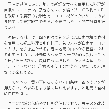
同店は湖畔にあり、地元の新鮮な食材を使用した料理が
自慢のレストラン。腰越さんは、水稲３㌶、畑作物５０㌃
を栽培する農家の後継者で「コロナ禍だったため、このま
ま開業して安定経営できるか不安でした」と開店当時を振
り返る。
提供する料理は、四季折々の旬を迎えた自家栽培の食材
を使用した郷土料理と創作料理。旬の素材が自家産「コシ
ヒカリ」を引き立たせる。春は地元の山林から豊富に採れ
る山菜を中心に、地元産大豆を使った伝統的な製法で作っ
た田舎みその料理、夏は自家栽培した「かぐら南蛮」やナ
ス、トマトなどの化学農薬不使用の野菜を食材にした料理
などが楽しめる。
「冬のうちに雪の下にさらされた山菜は、苦みやアクが
抑えられ、うまみをより濃く味わえますよ」と地元の食材
に自信を持つ。
同店は地域の伝統や文化も発信しており、古民家を改装
した昔ながらの和風の内装だ。天井の太い梁(はり)から、