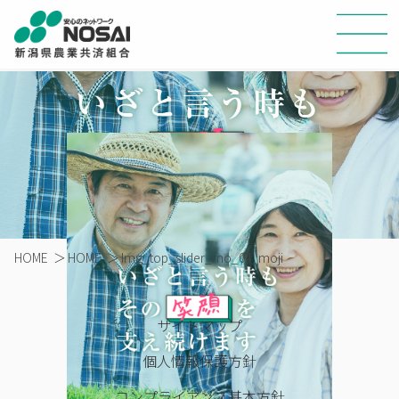
HOME
＞
HOME
＞
Img_top_slider_mo_04_moji
サイトマップ
個人情報保護方針
コンプライアンス基本方針