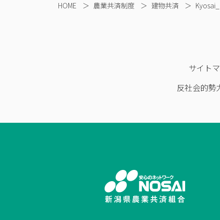
HOME
＞
農業共済制度
＞
建物共済
＞
Kyosai_
サイト
反社会的勢