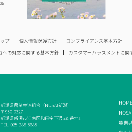
06
マップ
個人情報保護方針
コンプライアンス基本方針
力への対応に関する基本方針
カスタマーハラスメントに関
HOM
新潟県農業共済組合（NOSAI新潟）
〒950-0327
NOS
新潟県新潟市江南区和田字下通635番地1
農業
TEL. 025-288-6888