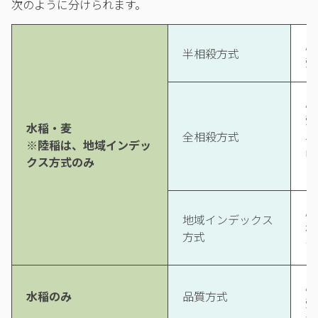
次のように分けられます。
農
半相殺方式
受
農
受
水稲・麦
全相殺方式
収
※陸稲は、地域インデッ
申
クス方式のみ
き
農
地域インデックス
村
方式
す
農
水稲のみ
品質方式
受