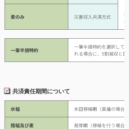
て
の
穫
麦のみ
災害収入共済方式
確
一筆半損特約を選択して付
一筆半損特約
れる場合に、5割減収と評
共済責任期間について
水稲
本田移植期（直播の場合
陸稲及び麦
発芽期（移植を行う場合