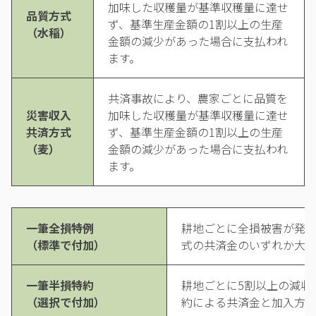
加味した収穫量が基準収穫量に達せ
品質方式
ず、基準生産金額の1割以上の生産
（水稲）
金額の減少があった場合に支払われ
ます。
共済事故により、農家ごとに品質を
災害収入
加味した収穫量が基準収穫量に達せ
共済方式
ず、基準生産金額の1割以上の生産
（麦）
金額の減少があった場合に支払われ
ます。
一筆全損特例
耕地ごとに全損被害が発
（標準で付加）
式の共済金のいずれか大き
一筆半損特約
耕地ごとに5割以上の減収
（選択で付加）
約による共済金と加入方式